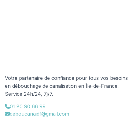
Débouchage-Canalisation-IDF
Votre partenaire de confiance pour tous vos besoins
en débouchage de canalisation en Île-de-France.
Service 24h/24, 7j/7.
01 80 90 66 99
deboucanaidf@gmail.com
48 Av. Ronsard Bâtiment 5
93220 Gagny