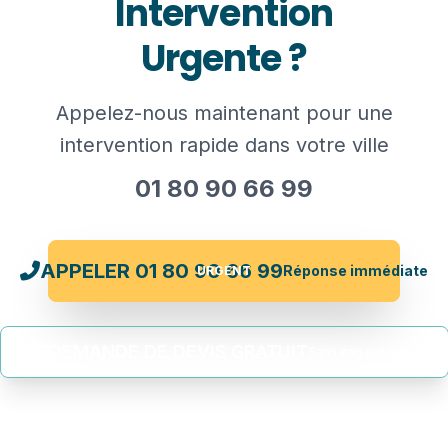
Intervention
Urgente ?
Appelez-nous maintenant pour une
intervention rapide dans votre ville
01 80 90 66 99
APPELER 01 80 90 66 99
Réponse immédiate
URGENT
DEMANDE DE DEVIS GRATUIT
Sans engagement
Devis gratuit
Intervention rapide
Prix transparents
Techniciens certifiés