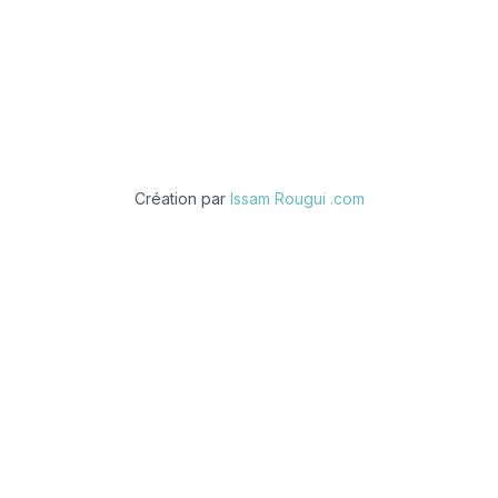
© 2026 Débouchage-Canalisation-IDF. Tous droits
réservés.
Création par
Issam Rougui .com