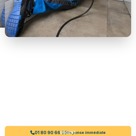
Service Spécialisé
Débouchage de Canalisation
90€ TTC
Prix fixe
Intervention rapide sur WC, évier, lavabo avec furet
mécanique. Prix fixe, pas de surprise.
01 80 90 66 99
URGENT
Réponse immédiate