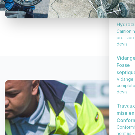
haute pr
- 240€ 
Hydroc
Camion h
pression 
devis
Vidange
Fosse
septiqu
Vidange
complète
devis
Travaux
mise en
Conform
Conformi
normes -