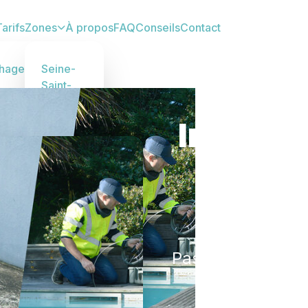
arifs
Zones
À propos
FAQ
Conseils
Contact
hage
Seine-
Saint-
ation
Denis
r,
(93)
Inspect
 90€
Bobigny,
Saint-
Denis,
ion
Gagny...
Seine-
et-
ic
110€
Marne
Passage caméra 
(77)
Melun,
les anomalies 
ement
Meaux,
ge
Torcy...