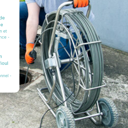
de
ge
on et
nce -
s
n
ioul
nnel -
s