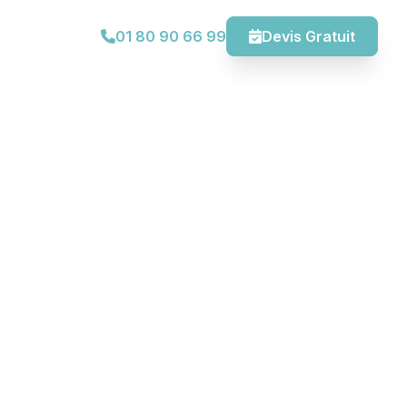
01 80 90 66 99
Devis Gratuit
Service Spécialisé
ion Vidéo Caméra
110€ TTC
Prix fixe
endoscopique de 30m pour identifier
dans vos canalisations. Diagnostic