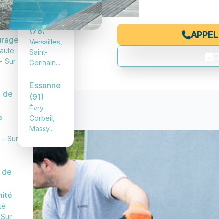
ession
TTC
Yvelines
(78)
APPEL
urage
Versailles,
aute
Saint-
D
- Sur
Germain...
Essonne
 de
(91)
Évry,
e
Corbeil,
Massy...
 - Sur
 de
ité
té
 Sur