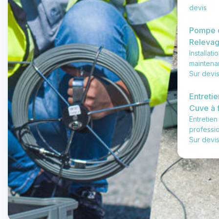
devis
Pompe 
Releva
Installati
maintena
Sur devi
Entretie
Cuve à f
Entretien
professio
Sur devi