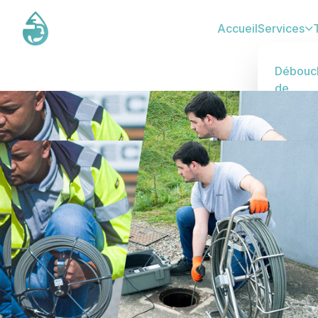
Accueil
Services
T
Débouc
de
Canalis
WC, évie
lavabo -
TTC
Inspect
Vidéo
Caméra
Diagnost
précis - 
TTC
Dégorg
Nettoya